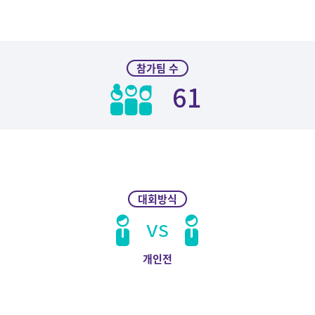
참가팀 수
61
대회방식
vs
개인전