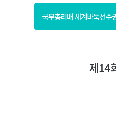
메
뉴
국무총리배 세계바둑선수
제14