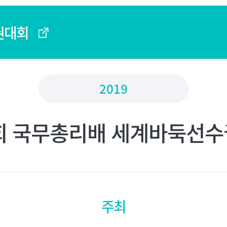
권대회
2019
회 국무총리배 세계바둑선
주최