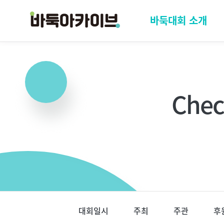
바둑아카이브
메
바둑대회 소개
인
메
뉴
Chec
페
이
대회일시
주최
주관
후
지