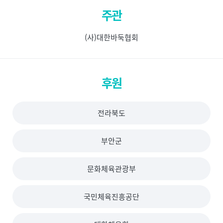
주관
(사)대한바둑협회
후원
전라북도
부안군
문화체육관광부
국민체육진흥공단