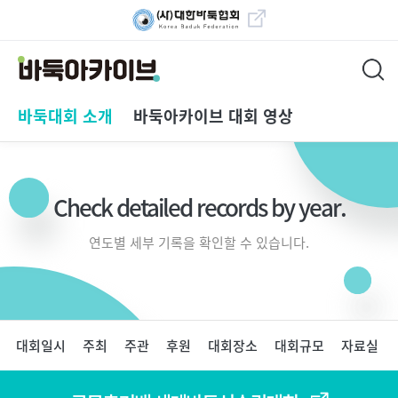
대한바둑협회 바로가
기
바둑아카이브
메
바둑대회 소개
바둑아카이브 대회 영상
인
메
뉴
Check detailed records by year.
연도별 세부 기록을 확인할 수 있습니다.
페
대회일시
주최
주관
후원
대회장소
대회규모
자료실
이
지