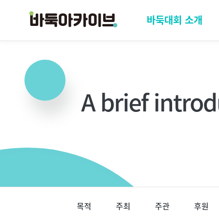
바둑아카이브
메
바둑대회 소개
인
메
뉴
A brief intr
페
이
목적
주최
주관
후원
지