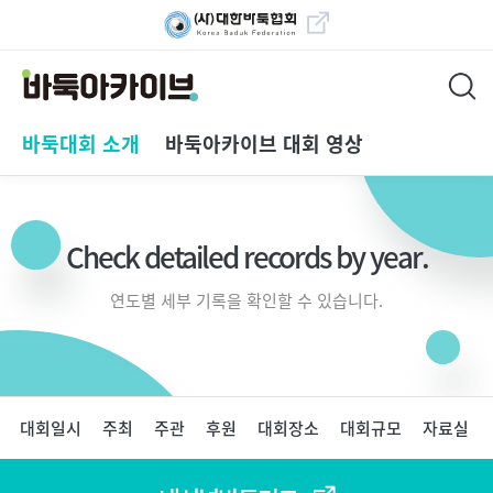
대한바둑협회 바로가
기
바둑아카이브
메
바둑대회 소개
바둑아카이브 대회 영상
인
메
뉴
Check detailed records by year.
연도별 세부 기록을 확인할 수 있습니다.
페
대회일시
주최
주관
후원
대회장소
대회규모
자료실
이
지