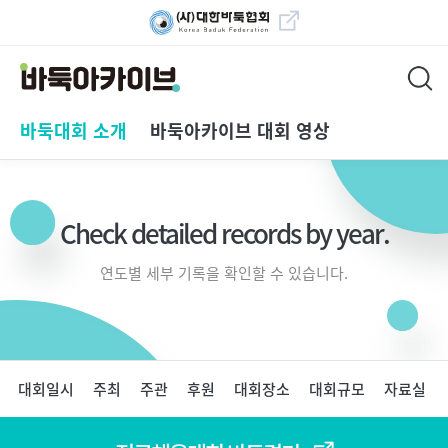
대한바둑협회 바로가
기
바둑아카이브
메
바둑대회 소개
바둑아카이브 대회 영상
인
메
뉴
Check detailed records by year.
연도별 세부 기록을 확인할 수 있습니다.
페
대회일시
주최
주관
후원
대회장소
대회규모
자료실
이
지